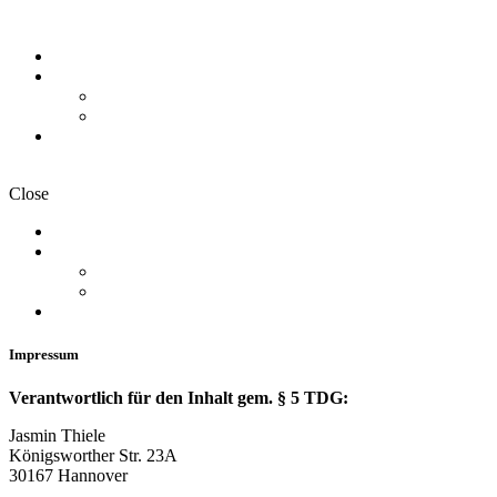
Start
3Keys HypnoFertility
Hypnose für Fruchtbarkeit
Das Programm
Jasmin Thiele
Close
Start
3Keys HypnoFertility
Hypnose für Fruchtbarkeit
Das Programm
Jasmin Thiele
Impressum
Verantwortlich für den Inhalt gem. § 5 TDG:
Jasmin Thiele
Königsworther Str. 23A
30167 Hannover